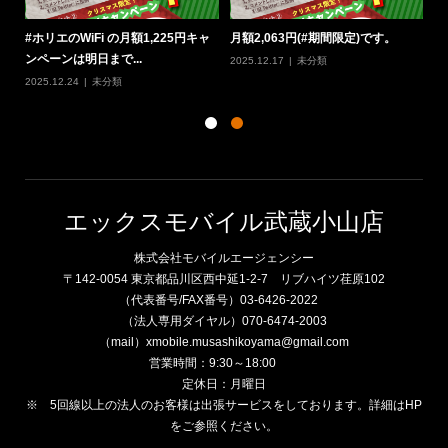
定
#ホリエのWiFi の月額1,225円キャ
月額2,063円(#期間限定)です。
#
ンペーンは明日まで...
W
2025.12.17
未分類
2025.12.24
未分類
20
エックスモバイル武蔵小山店
株式会社モバイルエージェンシー
〒142-0054 東京都品川区西中延1-2-7 リブハイツ荏原102
（代表番号/FAX番号）03-6426-2022
（法人専用ダイヤル）070-6474-2003
（mail）xmobile.musashikoyama@gmail.com
営業時間：9:30～18:00
定休日：月曜日
※ 5回線以上の法人のお客様は出張サービスをしております。詳細はHP
をご参照ください。