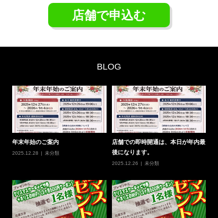
店舗で申込む
BLOG
0
年末年始のご案内
店舗での即時開通は、本日が年内最
#
後になります。
の
2025.12.28
未分類
2025.12.26
未分類
20