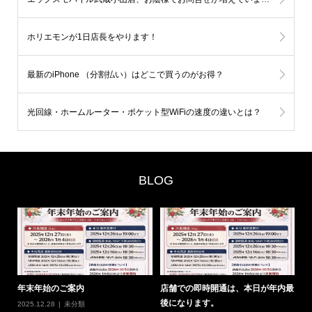
ホリエモンが1日店長をやります！
最新のiPhone （分割払い）はどこで買うのがお得？
光回線・ホームルーター・ポケット型WiFiの速度の違いとは？
BLOG
0
年末年始のご案内
店舗での即時開通は、本日が年内最
#
後になります。
の
2025.12.28
未分類