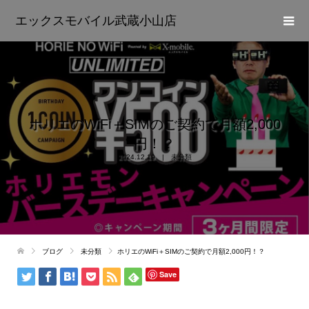
エックスモバイル武蔵小山店
ホリエのWiFi＋SIMのご契約で月額2,000
円！？
2024.12.19
未分類
ブログ
未分類
ホリエのWiFi＋SIMのご契約で月額2,000円！？
Save