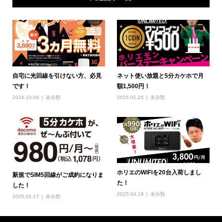
自宅に光回線を引けない方、必見
ネット使い放題と5分カケホで月
です！
額1,500円！
2024.10.08
未分類
2025.01.25
未分類
ホリエのWiFiを20台入荷しまし
新規でSIM5回線がご成約になりま
た！
した！
2025.04.19
未分類
2025.01.17
未分類