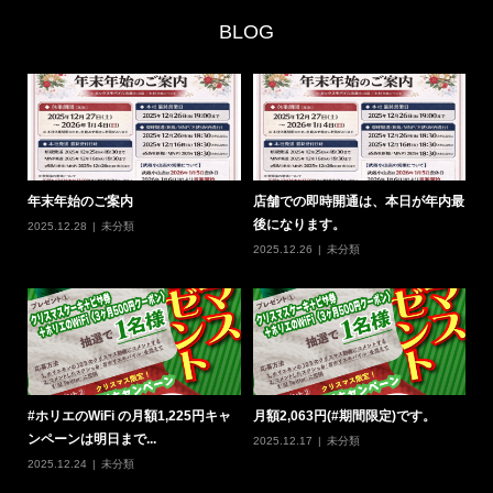
BLOG
0
年末年始のご案内
店舗での即時開通は、本日が年内最
#
後になります。
の
2025.12.28
未分類
2025.12.26
未分類
20
定
#ホリエのWiFi の月額1,225円キャ
月額2,063円(#期間限定)です。
#
ンペーンは明日まで...
W
2025.12.17
未分類
2025.12.24
未分類
20