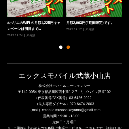
定
#ホリエのWiFi の月額1,225円キャ
月額2,063円(#期間限定)です。
#
ンペーンは明日まで...
W
2025.12.17
未分類
2025.12.24
未分類
20
エックスモバイル武蔵小山店
株式会社モバイルエージェンシー
〒142-0054 東京都品川区西中延1-2-7 リブハイツ荏原102
（代表番号/FAX番号）03-6426-2022
（法人専用ダイヤル）070-6474-2003
（mail）xmobile.musashikoyama@gmail.com
営業時間：9:30～18:00
定休日：月曜日
※ 5回線以上の法人のお客様は出張サービスをしております。詳細はHP