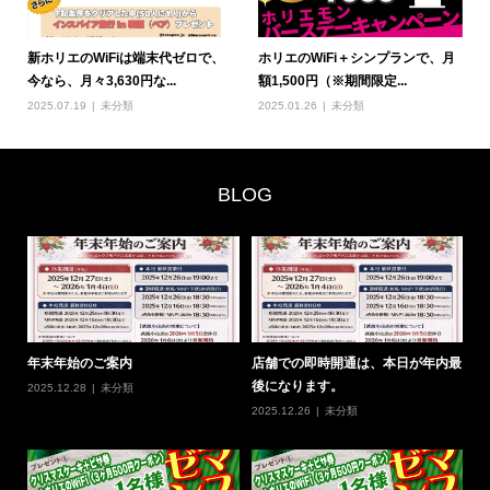
新ホリエのWiFiは端末代ゼロで、
ホリエのWiFi＋シンプランで、月
今なら、月々3,630円な...
額1,500円（※期間限定...
2025.07.19
未分類
2025.01.26
未分類
BLOG
0
年末年始のご案内
店舗での即時開通は、本日が年内最
#
後になります。
の
2025.12.28
未分類
2025.12.26
未分類
20