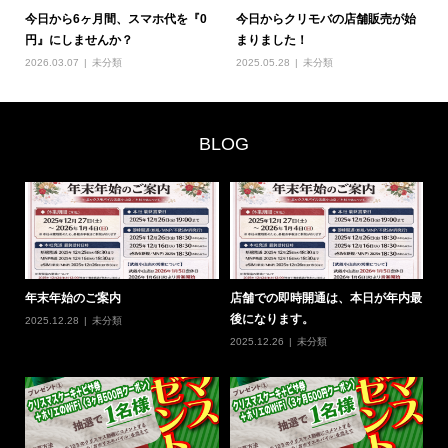
今日から6ヶ月間、スマホ代を『0
今日からクリモバの店舗販売が始
円』にしませんか？
まりました！
2026.03.07
未分類
2025.05.28
未分類
BLOG
即時開通は、本日が年内最
#グリーンプラン と #ホリエのWiFi
今日から6ヶ月間
ます。
のセット契約がおス...
円』にしませんか
未分類
2026.03.08
未分類
2026.03.07
未分類