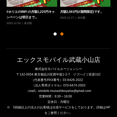
3円(#期間限定)です。
#グリーンプラン と #ホリエの
#5回線以上 の
WiFi のセット契約がおス...
に #出張サービス
未分類
2026.01.13
未分類
2026.01.08
未分類
エックスモバイル武蔵小山店
株式会社モバイルエージェンシー
〒142-0054 東京都品川区西中延1-2-7 リブハイツ荏原102
（代表番号/FAX番号）03-6426-2022
（法人専用ダイヤル）070-6474-2003
（mail）xmobile.musashikoyama@gmail.com
営業時間：9:30～18:00
定休日：月曜日
※ 5回線以上の法人のお客様は出張サービスをしております。詳細はHP
をご参照ください。