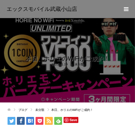
エックスモバイル武蔵小山店
本日、ホリエのWiFiがご成約！
2025.01.19
未分類
ブログ
未分類
本日、ホリエのWiFiがご成約！
Save