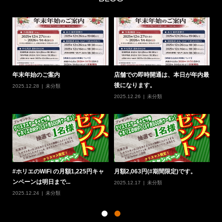
0
年末年始のご案内
店舗での即時開通は、本日が年内最
#
後になります。
の
2025.12.28
未分類
2025.12.26
未分類
20
定
#ホリエのWiFi の月額1,225円キャ
月額2,063円(#期間限定)です。
#
ンペーンは明日まで...
W
2025.12.17
未分類
2025.12.24
未分類
20