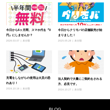
今日から6ヶ月間、スマホ代を『0
今日からクリモバの店舗販売が始
円』にしませんか？
まりました！
2026.03.07
未分類
2025.05.28
未分類
充電をしながらの使用は火災の恐
法人契約で大量にご契約をされる
れあり！
方、必見です。
2024.10.16
未分類
2024.10.27
未分類
BLOG