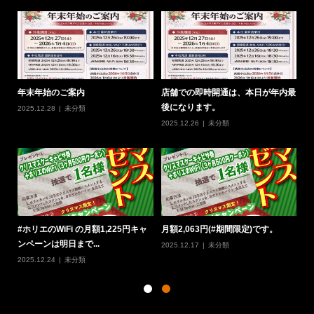
0
年末年始のご案内
店舗での即時開通は、本日が年内最
#
後になります。
の
2025.12.28
未分類
2025.12.26
未分類
20
定
#ホリエのWiFi の月額1,225円キャ
月額2,063円(#期間限定)です。
#
ンペーンは明日まで...
W
2025.12.17
未分類
2025.12.24
未分類
20