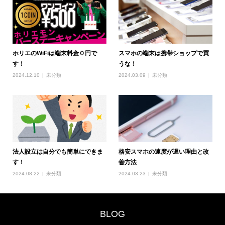
ホリエのWiFiは端末料金０円で
スマホの端末は携帯ショップで買
す！
うな！
2024.12.10
未分類
2024.03.09
未分類
法人設立は自分でも簡単にできま
格安スマホの速度が遅い理由と改
す！
善方法
2024.08.22
未分類
2024.03.23
未分類
BLOG