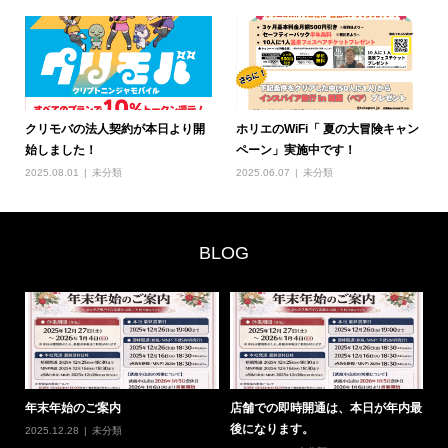
クリモバの法人契約が本日より開
ホリエのWiFi「 夏の大冒険キャン
始しました！
ペーン」実施中です！
2025.08.01
未分類
2025.06.07
未分類
BLOG
0
年末年始のご案内
店舗での即時開通は、本日が年内最
#
後になります。
の
2025.12.28
未分類