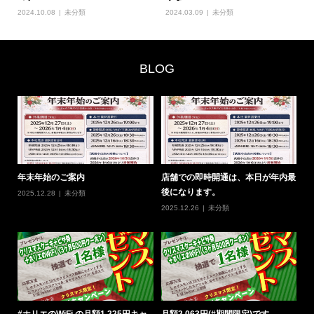
2024.10.08
未分類
2024.03.09
未分類
BLOG
0
年末年始のご案内
店舗での即時開通は、本日が年内最
#
後になります。
の
2025.12.28
未分類
2025.12.26
未分類
20
定
#ホリエのWiFi の月額1,225円キャ
月額2,063円(#期間限定)です。
#