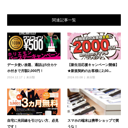
関連記事一覧
データ使い放題、通話は5分カケ
【新生活応援キャンペーン開催】
ホ付きで月額2,000円！
★新規契約のお客様に2,00...
2024.12.17
未分類
2024.03.08
未分類
自宅に光回線を引けない方、必見
スマホの端末は携帯ショップで買
です！
うな！