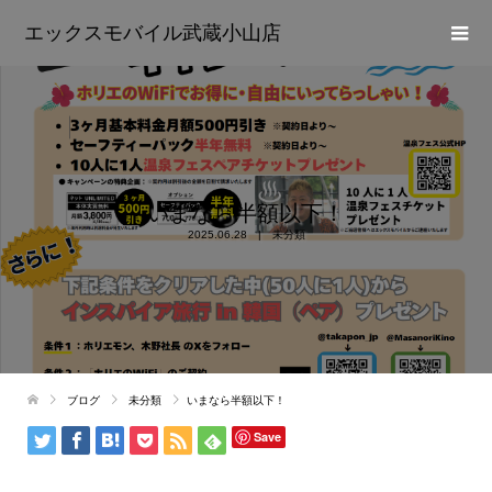
エックスモバイル武蔵小山店
いまなら半額以下！
2025.06.28
未分類
ブログ
未分類
いまなら半額以下！
Save