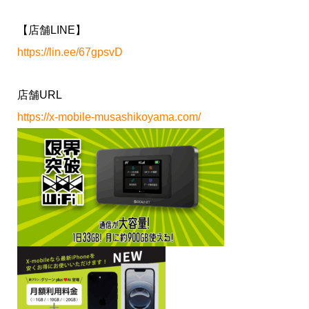
【店舗LINE】
https://lin.ee/67gpsvD
店舗URL
https://x-mobile-musashikoyama.com/